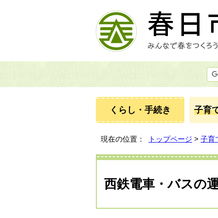
くらし・手続き
子育
現在の位置：
トップページ
>
子育
西鉄電車・バスの