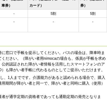
車券）
カード）
券）
-
5割
5割
-
-
-
時に窓口で手帳を提示してください。バスの場合は、降車時ま
ください。（障がい者用nimocaの場合も、係員が手帳を求め
、公的認証された障がい者情報を活用したスマートフォンのア
ID）も障がい者手帳に代わるものとしてご提示いただけます。
対し、1人までです。介護能力があると認められる場合で、購入
適用期間が障がい者と同一で、障がい者と同時に購入（使用）
護者が通学定期の資格者であっても通勤定期の発売となりま