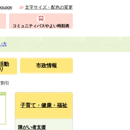
nguage
文字サイズ・配色の変更
コミュニティバスやよい時刻表
い方
活動
市政情報
り
賃割引
子育て・健康・福祉
障がい者支援