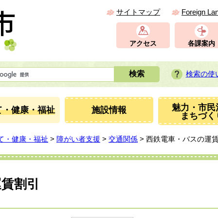
サイトマップ
Foreign La
アクセス
各課案内
検索の使
魅力・市民
て・健康・福祉
施設情報
まちづく
て・健康・福祉
>
障がい者支援
>
交通関係
> 西鉄電車・バスの運
運賃割引