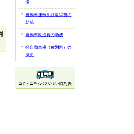
場
自動車運転免許取得費の
助成
割
自動車改造費の助成
軽自動車税（種別割）の
減免