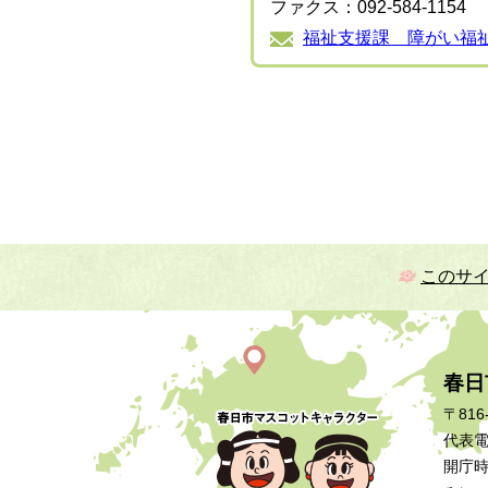
ファクス：092-584-1154
福祉支援課 障がい福
このサ
春日
〒816
代表電話
開庁時