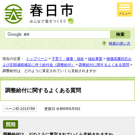
メニュー
検索の使い方
現在の位置：
トップページ
>
子育て・健康・福祉
>
福祉事業
>
物価高騰対応お
よび定額減税補足に伴う給付金（調整給付）
>
調整給付に関するよくある質問
>
調整給付は、どのように算定されていくら支給されますか
調整給付に関するよくある質問
ページID:1014789
更新日 令和6年8月9日
調整給付は、どのように算定されていくら支給されますか