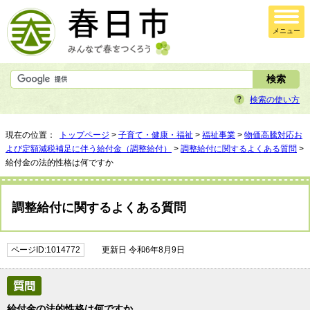
メニュー
検索の使い方
現在の位置：
トップページ
>
子育て・健康・福祉
>
福祉事業
>
物価高騰対応お
よび定額減税補足に伴う給付金（調整給付）
>
調整給付に関するよくある質問
>
給付金の法的性格は何ですか
調整給付に関するよくある質問
ページID:1014772
更新日 令和6年8月9日
給付金の法的性格は何ですか