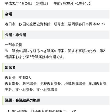
平成31年4月24日（水曜日） 午前9時30分〜10時45分
会場
春日市 奴国の丘歴史資料館 研修室（福岡県春日市岡本3-57）
公開・非公開
一部非公開
※ 議会の議決を経るべき議案の原案に関する事項のため、第2
号議案および第3号議案は非公開です。
出席者
教育長、委員3人
教育部長、教務課長、学校教育課長、地域教育課長、地域教育課
主幹、文化財課長、文化財課職員
議題・審議結果の概要
第1号議案 社会教育委員の解嘱について