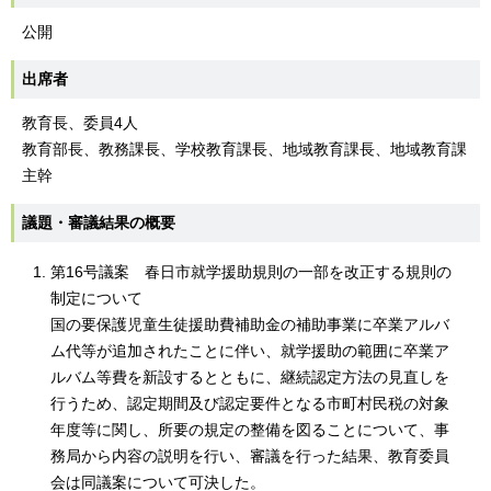
公開
出席者
教育長、委員4人
教育部長、教務課長、学校教育課長、地域教育課長、地域教育課
主幹
議題・審議結果の概要
第16号議案 春日市就学援助規則の一部を改正する規則の
制定について
国の要保護児童生徒援助費補助金の補助事業に卒業アルバ
ム代等が追加されたことに伴い、就学援助の範囲に卒業ア
ルバム等費を新設するとともに、継続認定方法の見直しを
行うため、認定期間及び認定要件となる市町村民税の対象
年度等に関し、所要の規定の整備を図ることについて、事
務局から内容の説明を行い、審議を行った結果、教育委員
会は同議案について可決した。