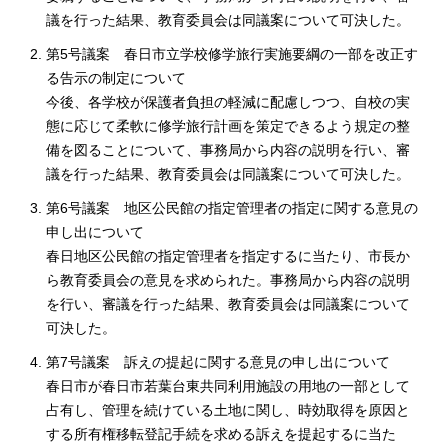
議を行った結果、教育委員会は同議案について可決した。
第5号議案 春日市立学校修学旅行実施要綱の一部を改正す
る告示の制定について
今後、各学校が保護者負担の軽減に配慮しつつ、自校の実
態に応じて柔軟に修学旅行計画を策定できるよう規定の整
備を図ることについて、事務局から内容の説明を行い、審
議を行った結果、教育委員会は同議案について可決した。
第6号議案 地区公民館の指定管理者の指定に関する意見の
申し出について
春日地区公民館の指定管理者を指定するに当たり、市長か
ら教育委員会の意見を求められた。事務局から内容の説明
を行い、審議を行った結果、教育委員会は同議案について
可決した。
第7号議案 訴えの提起に関する意見の申し出について
春日市が春日市若葉台東共同利用施設の用地の一部として
占有し、管理を続けている土地に関し、時効取得を原因と
する所有権移転登記手続を求める訴えを提起するに当た