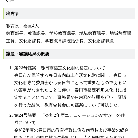
公開
出席者
教育長、委員4人
教育部長、教務課長、学校教育課長、地域教育課長、地域教育課
主幹、文化財課長、学校教育課統括係長、文化財課職員
議題・審議結果の概要
第23号議案 春日市指定文化財の指定について
春日市が保管する春日市内出土有形文化財に関し、春日市
文化財専門委員会から春日市にとって重要なものである旨
の答申がなされたことに伴い、春日市指定有形文化財に指
定することについて、事務局から内容の説明を行い、審議
を行った結果、教育委員会は同議案について可決した。
第24号議案 「令和2年度エデュケーションかすが」の作
成について
令和2年度の春日市の教育行政に係る施策および事業の総合
的および計画的な推進の指針とし、広く周知するためのリ