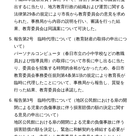
出するに当たり、地方教育行政の組織および運営に関する
法律第29条の規定により市長から教育委員会の意見を求め
られた。事務局から内容の説明を行い、審議を行った結
果、教育委員会は同議案について可決した。
報告第2号 臨時代理について（教育財産の取得の申出につ
いて）
パーソナルコンピュータ（春日市立の小中学校などの教職
員および指導員用）の取得について市長に申し出るに当た
り、委員会を招集する時間的余裕がなかったため、春日市
教育委員会事務委任規則第4条第1項の規定により教育長が
臨時に代理したことについて、事務局から報告し、質疑を
行った結果、教育委員会は承認した。
報告第3号 臨時代理について（地区公民館における扉の開
閉による児童の負傷事故に伴う損害賠償の額の決定に関す
る意見の申出について）
地区公民館における扉の開閉による児童の負傷事故に伴う
損害賠償の額を決定し、緊急に和解契約を締結する必要が