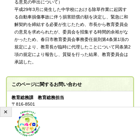
る意見の申出について）
平成29年3月に発生した中学校における除草作業に起因す
る自動車損傷事故に伴う損害賠償の額を決定し、緊急に和
解契約を締結する必要が生じたため、市長から教育委員会
の意見を求められたが、委員会を招集する時間的余裕がな
かったため、春日市教育委員会事務委任規則第4条第1項の
規定により、教育長が臨時に代理したことについて同条第2
項の規定により報告し、質疑を行った結果、教育委員会は
承認した。
このページに関する
お問い合わせ
教育総務課 教育総務担当
〒816-8501
福岡県春日市原町3-1-5
市役所4階
電話：092-584-1128
ファクス：092-584-1153
教育総務課 教育総務担当へのお問い合わせは専用フ