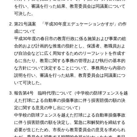
を行い、審議を行った結果、教育委員会は同議案について
可決した。
第21号議案 「平成30年度エデュケーションかすが」の作
成について
平成30年度の春日市の教育行政に係る施策および事業の総
合的および計画的な推進の指針とし、保護者、教職員およ
び自治会などに広く周知するためのリーフレットを作成す
るに当たり、教育に関する事務の管理および執行の基本的
な方針について決定することについて、事務局から内容の
説明を行い、審議を行った結果、教育委員会は同議案につ
いて可決した。
報告第4号 臨時代理について（中学校の防球フェンスを越
えた打球による自動車の損傷事故に伴う損害賠償の額の決
定に関する意見の申し出について）
中学校の防球フェンスを越えた打球による自動車損傷事故
に伴う損害賠償の額を決定し、緊急に和解契約を締結する
必要が生じたため、市長から教育委員会の意見を求められ