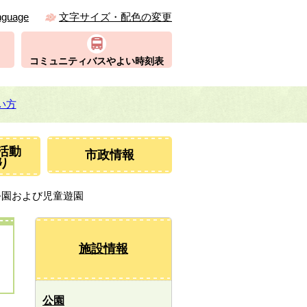
nguage
文字サイズ・配色の変更
コミュニティバスやよい時刻表
い方
活動
市政情報
り
公園および児童遊園
施設情報
公園