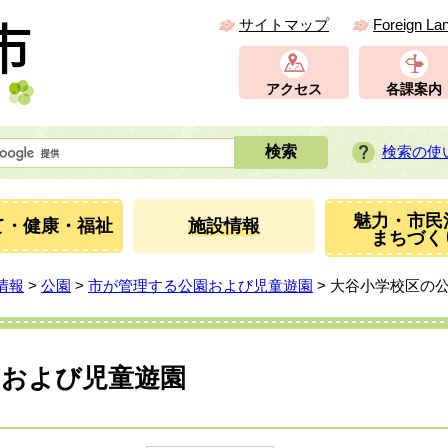
サイトマップ
Foreign La
アクセス
各課案内
検索の使
魅力・市民
て・健康・福祉
施設情報
まちづく
情報
>
公園
>
市が管理する公園および児童遊園
> 大谷小学校区の
園および児童遊園