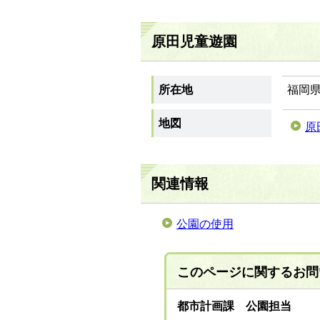
原田児童遊園
所在地
福岡県
地図
原
関連情報
公園の使用
このページに関する
お問
都市計画課 公園担当