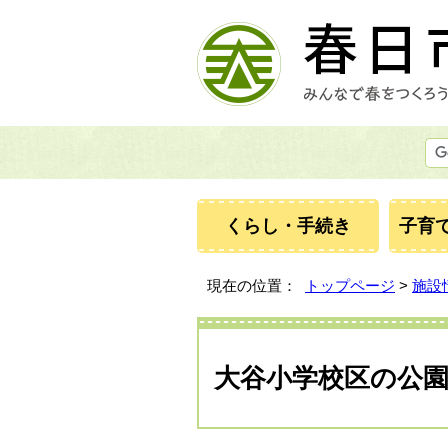
くらし・手続き
子育
現在の位置：
トップページ
>
施設
大谷小学校区の公