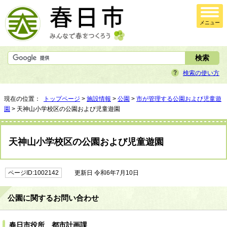
メニュー
検索の使い方
現在の位置：
トップページ
>
施設情報
>
公園
>
市が管理する公園および児童遊
園
> 天神山小学校区の公園および児童遊園
天神山小学校区の公園および児童遊園
ページID:1002142
更新日 令和6年7月10日
公園に関するお問い合わせ
春日市役所 都市計画課