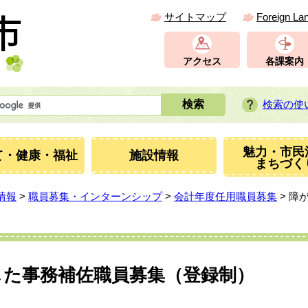
サイトマップ
Foreign La
アクセス
各課案内
検索の使
魅力・市民
て・健康・福祉
施設情報
まちづく
情報
>
職員募集・インターンシップ
>
会計年度任用職員募集
> 障
した事務補佐職員募集（登録制）