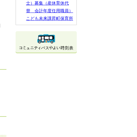
士）募集（産休育休代
替 会計年度任用職員）
こども未来課昇町保育所
用