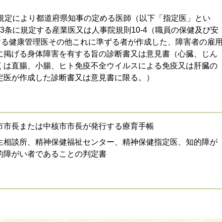
の規定により都道府県知事の定める医師（以下「指定医」とい
3条に規定する産業医又は人事院規則10-4（職員の保健及び安
定する健康管理医その他これに準ずる者が作成した、障害者の雇
に掲げる身体障害を有する旨の診断書又は意見書（心臓、じん
くは直腸、小腸、ヒト免疫不全ウイルスによる免疫又は肝臓の
定医が作成した診断書又は意見書に限る。）
市市長または中核市市長が発行する療育手帳
生相談所、精神保健福祉センター、精神保健指定医、知的障が
的障がい者であることの判定書