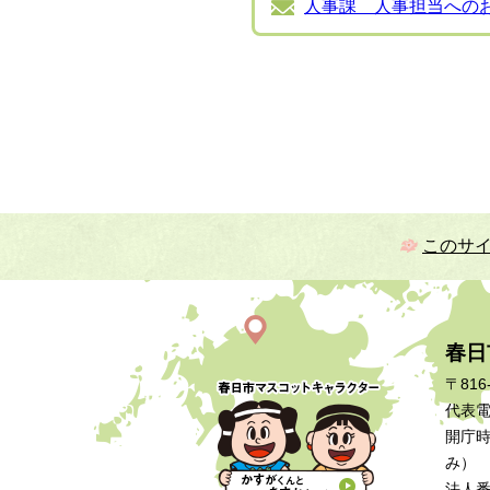
人事課 人事担当への
このサ
春日
〒816
代表電話
開庁時
み）
法人番号