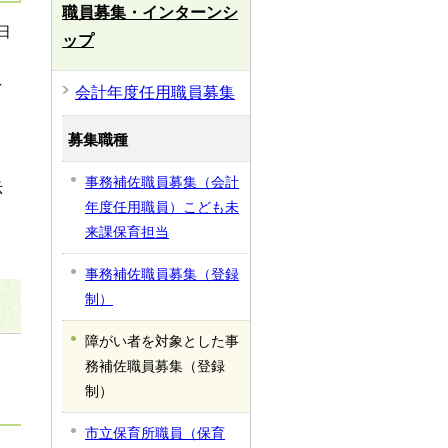
職員募集・インターンシ
日
ップ
を
会計年度任用職員募集
募集職種
事務補佐職員募集（会計
示
年度任用職員）こども未
来課保育担当
事務補佐職員募集（登録
制）
障がい者を対象とした事
務補佐職員募集（登録
制）
市立保育所職員（保育