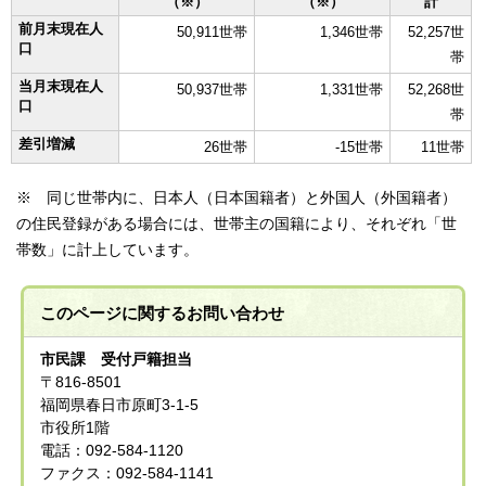
（※）
（※）
計
前月末現在人
50,911世帯
1,346世帯
52,257世
口
帯
当月末現在人
50,937世帯
1,331世帯
52,268世
口
帯
差引増減
26世帯
-15世帯
11世帯
※ 同じ世帯内に、日本人（日本国籍者）と外国人（外国籍者）
の住民登録がある場合には、世帯主の国籍により、それぞれ「世
帯数」に計上しています。
このページに関する
お問い合わせ
市民課 受付戸籍担当
〒816-8501
福岡県春日市原町3-1-5
市役所1階
電話：092-584-1120
ファクス：092-584-1141