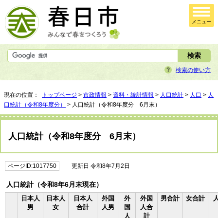
メニュー
検索の使い方
現在の位置：
トップページ
>
市政情報
>
資料・統計情報
>
人口統計
>
人口
>
人
口統計（令和8年度分）
> 人口統計（令和8年度分 6月末）
人口統計（令和8年度分 6月末）
ページID:1017750
更新日 令和8年7月2日
人口統計（令和8年6月末現在）
日本人
日本人
日本人
外国
外
外国
男合計
女合計
男
女
合計
人男
国
人合
人
計