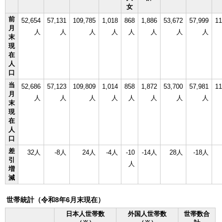
女
前
52,654
57,131
109,785
1,018
868
1,886
53,672
57,999
11
月
人
人
人
人
人
人
人
人
末
現
在
人
口
当
52,686
57,123
109,809
1,014
858
1,872
53,700
57,981
11
月
人
人
人
人
人
人
人
人
末
現
在
人
口
差
32人
-8人
24人
-4人
-10
-14人
28人
-18人
引
人
増
減
世帯統計（令和8年6月末現在）
日本人世帯数
外国人世帯数
世帯数合