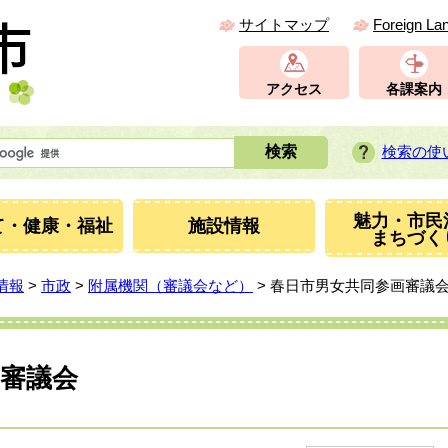
サイトマップ
Foreign La
アクセス
各課案内
検索の使
魅力・市民
て・健康・福祉
施設情報
まちづく
情報
>
市政
>
附属機関（審議会など）
> 春日市男女共同参画審議
審議会