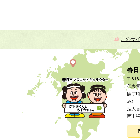
このサ
春日
〒816
代表電話
開庁時
み）
法人番号
西出