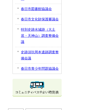
春日市図書館協議会
春日市文化財保護審議会
特別史跡水城跡（大土
居・天神山）調査整備会
議
史跡須玖岡本遺跡調査整
備会議
春日市青少年問題協議会