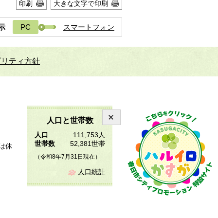
印刷
大きな文字で印刷
示
PC
スマートフォン
ビリティ方針
人口と世帯数
人口
111,753人
世帯数
52,381世帯
は休
（令和8年7月31日現在）
人口統計