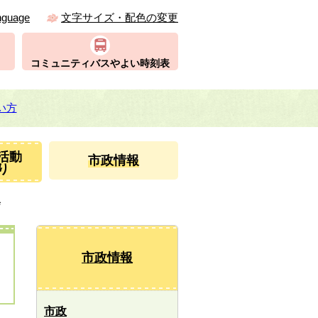
nguage
文字サイズ・配色の変更
コミュニティバスやよい時刻表
い方
活動
市政情報
り
会
市政情報
市政