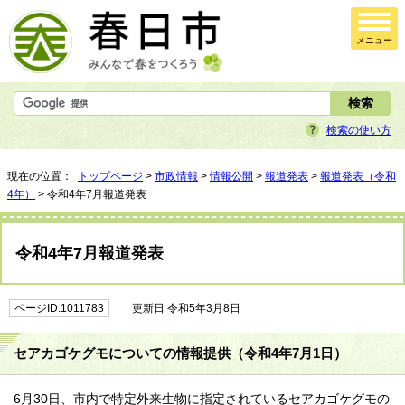
メニュー
検索の使い方
現在の位置：
トップページ
>
市政情報
>
情報公開
>
報道発表
>
報道発表（令和
4年）
> 令和4年7月報道発表
令和4年7月報道発表
ページID:1011783
更新日 令和5年3月8日
セアカゴケグモについての情報提供（令和4年7月1日）
6月30日、市内で特定外来生物に指定されているセアカゴケグモの