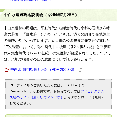
中白水遺跡現地説明会（令和4年7月28日）
中白水遺跡の周辺は、平安時代から鎌倉時代に京都の石清水八幡
宮の荘園（「白水荘」）があったとされ、過去の調査で在地領主
の館跡が見つかっています。春日市の公園整備に先立ち実施した
17次調査において、弥生時代中～後期（前2～後3世紀）と平安時
代～鎌倉時代（12～13世紀）の集落跡が確認されました。ついて
は、現地で職員が今回の成果について説明を行います。
中白水遺跡現地説明会 （PDF 200.2KB）
PDFファイルをご覧いただくには、「Adobe（R）
Reader（R）」が必要です。お持ちでない方は
アドビシステム
ズ社のサイト（新しいウィンドウ）
からダウンロード（無料）
してください。