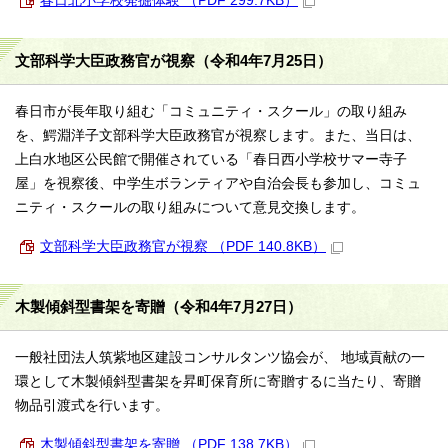
春日北小学校発掘体験 （PDF 299.7KB）
文部科学大臣政務官が視察（令和4年7月25日）
春日市が長年取り組む「コミュニティ・スクール」の取り組み
を、鰐淵洋子文部科学大臣政務官が視察します。また、当日は、
上白水地区公民館で開催されている「春日西小学校サマー寺子
屋」を視察後、中学生ボランティアや自治会長も参加し、コミュ
ニティ・スクールの取り組みについて意見交換します。
文部科学大臣政務官が視察 （PDF 140.8KB）
木製傾斜型書架を寄贈（令和4年7月27日）
一般社団法人筑紫地区建設コンサルタンツ協会が、 地域貢献の一
環として木製傾斜型書架を昇町保育所に寄贈するに当たり、寄贈
物品引渡式を行います。
木製傾斜型書架を寄贈 （PDF 138.7KB）