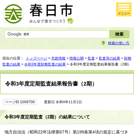
メニュー
検索の使い方
現在の位置：
トップページ
>
市政情報
>
情報公開
>
監査
>
監査等の結果
>
財務
監査の結果
>
令和3年度財務監査の結果
> 令和3年度定期監査結果報告書（2期）
令和3年度定期監査結果報告書（2期）
ページID:1009700
更新日 令和4年11月1日
令和3年度定期監査（2期）の結果について
地方自治法（昭和22年法律第67号）第199条第4項の規定に基づき