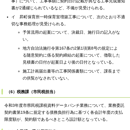
事）について、工事事績に契約日の記載が異なる工事完成通知
書が2通綴じられているなど、不備が見受けられる。
イ 昇町保育所一時保育室増築工事について、次のとおり不適
切な事務処理が見受けられる。
予算流用の起案について、決裁日、施行日の記入がな
い。
地方自治法施行令第167条の2第1項第8号の規定によ
る随意契約に係る契約締結の起案について、徴取した
見積書の日付が起案日より後の日付となっている。
施工計画届出書等の工事関係書類について、課長まで
の供覧がなされていない。
（6）税務課（市民税担当）
令和3年度市県民税課税資料データパンチ業務について、業務委託
契約書第19条に規定する債務負担行為に基づく各会計年度の支払
限度額が、契約額であるべきところ設計額となっている。