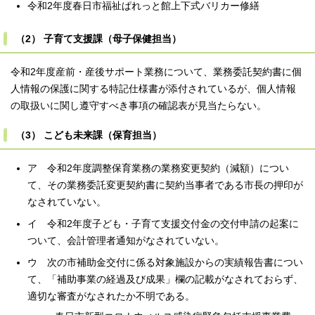
令和2年度春日市福祉ぱれっと館上下式バリカー修繕
（2） 子育て支援課（母子保健担当）
令和2年度産前・産後サポート業務について、業務委託契約書に個
人情報の保護に関する特記仕様書が添付されているが、個人情報
の取扱いに関し遵守すべき事項の確認表が見当たらない。
（3） こども未来課（保育担当）
ア 令和2年度調整保育業務の業務変更契約（減額）につい
て、その業務委託変更契約書に契約当事者である市長の押印が
なされていない。
イ 令和2年度子ども・子育て支援交付金の交付申請の起案に
ついて、会計管理者通知がなされていない。
ウ 次の市補助金交付に係る対象施設からの実績報告書につい
て、「補助事業の経過及び成果」欄の記載がなされておらず、
適切な審査がなされたか不明である。