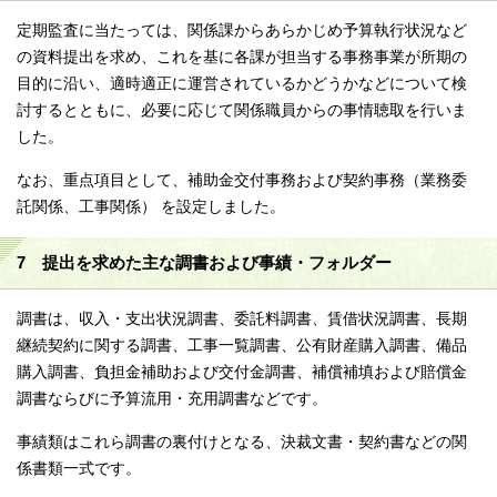
定期監査に当たっては、関係課からあらかじめ予算執行状況など
の資料提出を求め、これを基に各課が担当する事務事業が所期の
目的に沿い、適時適正に運営されているかどうかなどについて検
討するとともに、必要に応じて関係職員からの事情聴取を行いま
した。
なお、重点項目として、補助金交付事務および契約事務（業務委
託関係、工事関係） を設定しました。
7 提出を求めた主な調書および事績・フォルダー
調書は、収入・支出状況調書、委託料調書、賃借状況調書、長期
継続契約に関する調書、工事一覧調書、公有財産購入調書、備品
購入調書、負担金補助および交付金調書、補償補填および賠償金
調書ならびに予算流用・充用調書などです。
事績類はこれら調書の裏付けとなる、決裁文書・契約書などの関
係書類一式です。