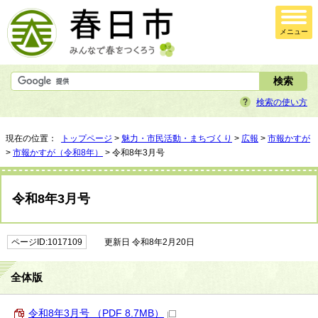
メニュー
検索の使い方
現在の位置：
トップページ
>
魅力・市民活動・まちづくり
>
広報
>
市報かすが
>
市報かすが（令和8年）
> 令和8年3月号
令和8年3月号
ページID:1017109
更新日 令和8年2月20日
全体版
令和8年3月号 （PDF 8.7MB）