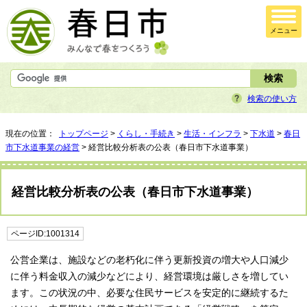
メニュー
検索の使い方
現在の位置：
トップページ
>
くらし・手続き
>
生活・インフラ
>
下水道
>
春日
市下水道事業の経営
> 経営比較分析表の公表（春日市下水道事業）
経営比較分析表の公表（春日市下水道事業）
ページID:1001314
公営企業は、施設などの老朽化に伴う更新投資の増大や人口減少
に伴う料金収入の減少などにより、経営環境は厳しさを増してい
ます。この状況の中、必要な住民サービスを安定的に継続するた