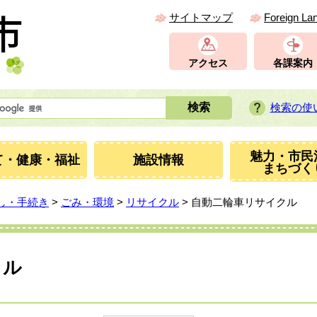
サイトマップ
Foreign La
アクセス
各課案内
検索の使
魅力・市民
て・健康・福祉
施設情報
まちづく
し・手続き
>
ごみ・環境
>
リサイクル
> 自動二輪車リサイクル
クル