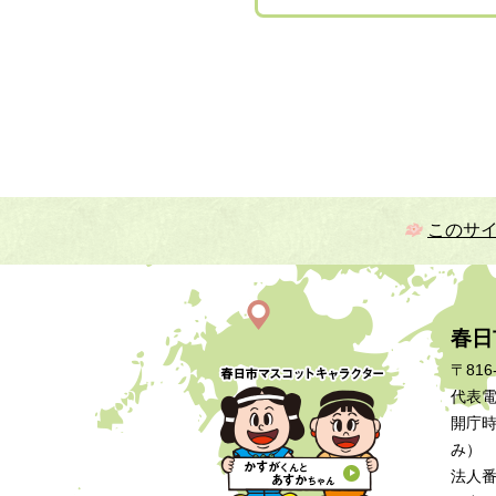
このサ
春日
〒816
代表電話
開庁時
み）
法人番号