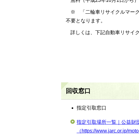
無料（平成23年10月1日から）
※ 「二輪車リサイクルマー
不要となります。
詳しくは、下記自動車リサイ
回収窓口
指定引取窓口
指定引取場所一覧｜公益財
（https://www.jarc.or.jp/mot