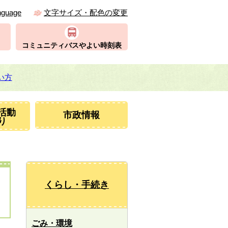
nguage
文字サイズ・配色の変更
コミュニティバスやよい時刻表
い方
活動
市政情報
り
くらし・手続き
ごみ・環境