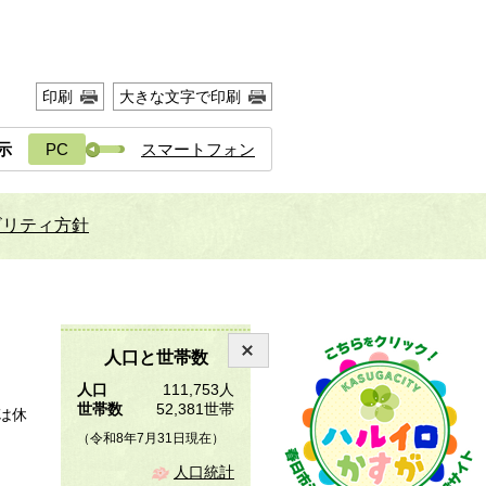
印刷
大きな文字で印刷
示
PC
スマートフォン
ビリティ方針
人口と世帯数
人口
111,753人
世帯数
52,381世帯
は休
（令和8年7月31日現在）
人口統計