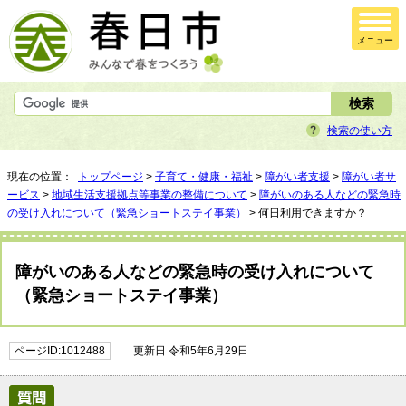
メニュー
検索の使い方
現在の位置：
トップページ
>
子育て・健康・福祉
>
障がい者支援
>
障がい者サ
ービス
>
地域生活支援拠点等事業の整備について
>
障がいのある人などの緊急時
の受け入れについて（緊急ショートステイ事業）
> 何日利用できますか？
障がいのある人などの緊急時の受け入れについて
（緊急ショートステイ事業）
ページID:1012488
更新日 令和5年6月29日