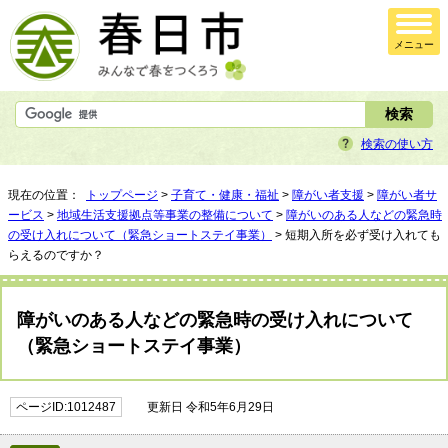
メニュー
検索の使い方
現在の位置：
トップページ
>
子育て・健康・福祉
>
障がい者支援
>
障がい者サ
ービス
>
地域生活支援拠点等事業の整備について
>
障がいのある人などの緊急時
の受け入れについて（緊急ショートステイ事業）
> 短期入所を必ず受け入れても
らえるのですか？
障がいのある人などの緊急時の受け入れについて
（緊急ショートステイ事業）
ページID:1012487
更新日 令和5年6月29日