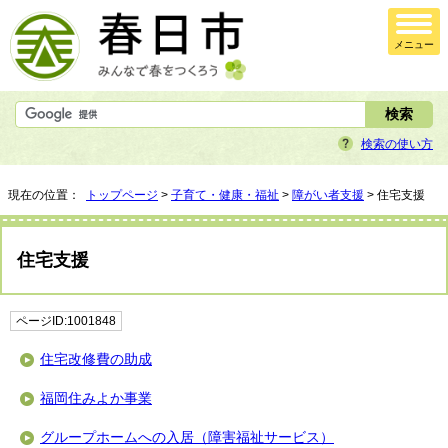
メニュー
検索の使い方
現在の位置：
トップページ
>
子育て・健康・福祉
>
障がい者支援
> 住宅支援
住宅支援
ページID:1001848
住宅改修費の助成
福岡住みよか事業
グループホームへの入居（障害福祉サービス）