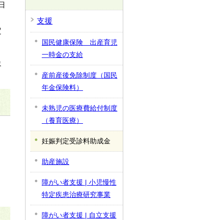
日
支援
定
国民健康保険 出産育児
一時金の支給
象
産前産後免除制度（国民
年金保険料）
未熟児の医療費給付制度
（養育医療）
妊娠判定受診料助成金
助産施設
障がい者支援 | 小児慢性
特定疾患治療研究事業
障がい者支援 | 自立支援