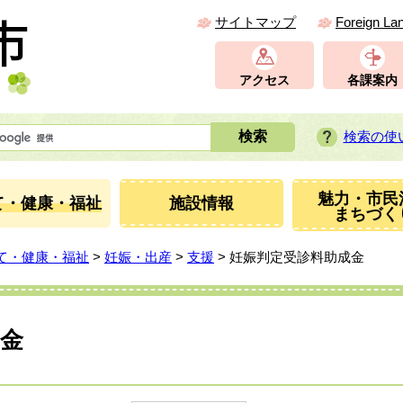
サイトマップ
Foreign La
アクセス
各課案内
検索の使
魅力・市民
て・健康・福祉
施設情報
まちづく
て・健康・福祉
>
妊娠・出産
>
支援
> 妊娠判定受診料助成金
金