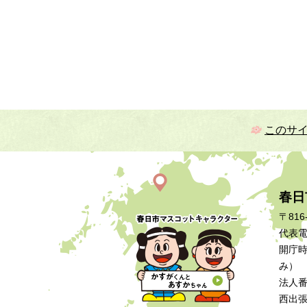
このサ
春日
〒816
代表電話
開庁時
み）
法人番号
西出