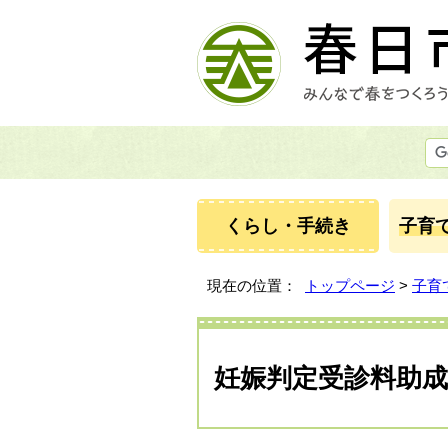
くらし・手続き
子育
現在の位置：
トップページ
>
子育
妊娠判定受診料助成