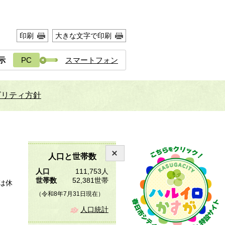
印刷
大きな文字で印刷
示
PC
スマートフォン
ビリティ方針
人口と世帯数
人口
111,753人
世帯数
52,381世帯
は休
（令和8年7月31日現在）
人口統計