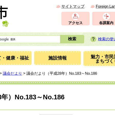
サイトマップ
Foreign La
アクセス
各課案内
検索の使
魅力・市民
て・健康・福祉
施設情報
まちづく
>
議会だより
> 議会だより（平成28年）No.183～No.186
No.183～No.186