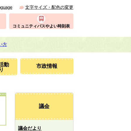
nguage
文字サイズ・配色の変更
コミュニティバスやよい時刻表
い方
活動
市政情報
り
議会
議会だより