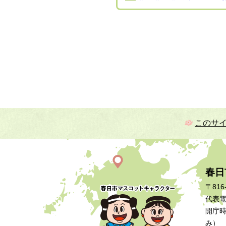
このサ
春日
〒816
代表電話
開庁時
み）