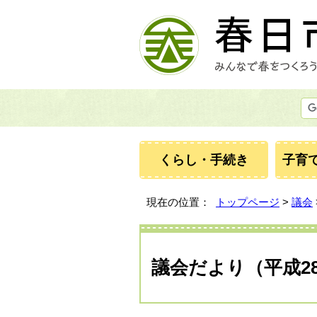
くらし・手続き
子育
現在の位置：
トップページ
>
議会
議会だより（平成28年）