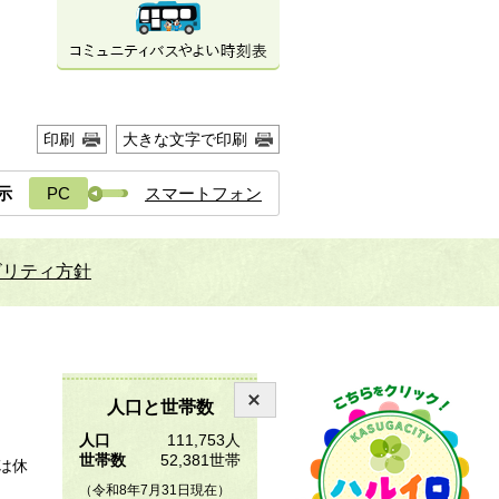
印刷
大きな文字で印刷
示
PC
スマートフォン
ビリティ方針
人口と世帯数
人口
111,753人
世帯数
52,381世帯
は休
（令和8年7月31日現在）