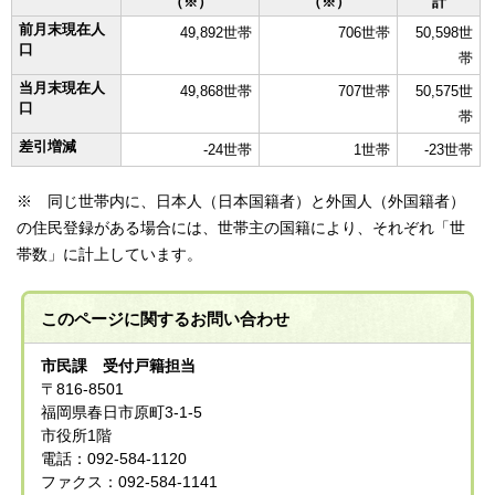
（※）
（※）
計
前月末現在人
49,892世帯
706世帯
50,598世
口
帯
当月末現在人
49,868世帯
707世帯
50,575世
口
帯
差引増減
-24世帯
1世帯
-23世帯
※ 同じ世帯内に、日本人（日本国籍者）と外国人（外国籍者）
の住民登録がある場合には、世帯主の国籍により、それぞれ「世
帯数」に計上しています。
このページに関する
お問い合わせ
市民課 受付戸籍担当
〒816-8501
福岡県春日市原町3-1-5
市役所1階
電話：092-584-1120
ファクス：092-584-1141