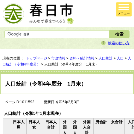
メニュー
検索の使い方
現在の位置：
トップページ
>
市政情報
>
資料・統計情報
>
人口統計
>
人口
>
人
口統計（令和4年度分）
> 人口統計（令和4年度分 1月末）
人口統計（令和4年度分 1月末）
ページID:1011592
更新日 令和5年2月3日
人口統計（令和5年1月末現在）
日本人
日本人
日本人
外
外
外国
男合計
女合計
人
男
女
合計
国
国
人合
人
人
計