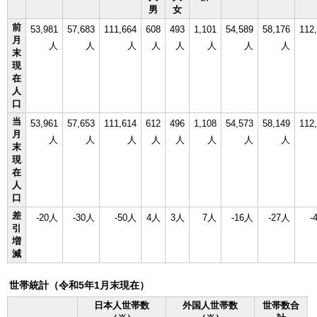
男
女
前
53,981
57,683
111,664
608
493
1,101
54,589
58,176
112
月
人
人
人
人
人
人
人
人
末
現
在
人
口
当
53,961
57,653
111,614
612
496
1,108
54,573
58,149
112
月
人
人
人
人
人
人
人
人
末
現
在
人
口
差
-20人
-30人
-50人
4人
3人
7人
-16人
-27人
-
引
増
減
世帯統計（令和5年1月末現在）
日本人世帯数
外国人世帯数
世帯数合