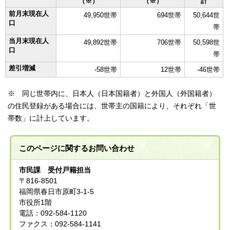
（※）
（※）
計
前月末現在人
49,950世帯
694世帯
50,644世
口
帯
当月末現在人
49,892世帯
706世帯
50,598世
口
帯
差引増減
-58世帯
12世帯
-46世帯
※ 同じ世帯内に、日本人（日本国籍者）と外国人（外国籍者）
の住民登録がある場合には、世帯主の国籍により、それぞれ「世
帯数」に計上しています。
このページに関する
お問い合わせ
市民課 受付戸籍担当
〒816-8501
福岡県春日市原町3-1-5
市役所1階
電話：092-584-1120
ファクス：092-584-1141