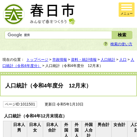
メニュー
検索の使い方
現在の位置：
トップページ
>
市政情報
>
資料・統計情報
>
人口統計
>
人口
>
人
口統計（令和4年度分）
> 人口統計（令和4年度分 12月末）
人口統計（令和4年度分 12月末）
ページID:1011501
更新日 令和5年1月10日
人口統計（令和4年12月末現在）
日本人
日本人
日本人
外
外
外国
男合計
女合計
人
男
女
合計
国
国
人合
人
人
計