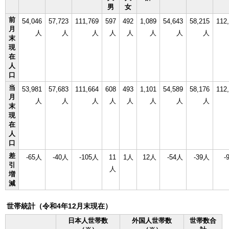
男
女
前
54,046
57,723
111,769
597
492
1,089
54,643
58,215
112
月
人
人
人
人
人
人
人
人
末
現
在
人
口
当
53,981
57,683
111,664
608
493
1,101
54,589
58,176
112
月
人
人
人
人
人
人
人
人
末
現
在
人
口
差
-65人
-40人
-105人
11
1人
12人
-54人
-39人
-
引
人
増
減
世帯統計（令和4年12月末現在）
日本人世帯数
外国人世帯数
世帯数合