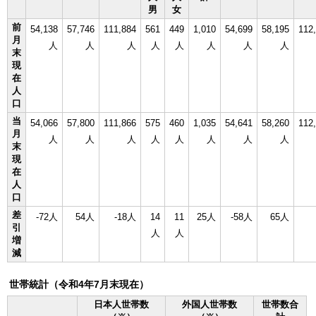
男
女
前
54,138
57,746
111,884
561
449
1,010
54,699
58,195
112
月
人
人
人
人
人
人
人
人
末
現
在
人
口
当
54,066
57,800
111,866
575
460
1,035
54,641
58,260
112
月
人
人
人
人
人
人
人
人
末
現
在
人
口
差
-72人
54人
-18人
14
11
25人
-58人
65人
引
人
人
増
減
世帯統計（令和4年7月末現在）
日本人世帯数
外国人世帯数
世帯数合