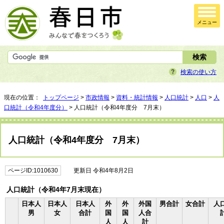
メニュー
検索の使い方
現在の位置：
トップページ
>
市政情報
>
資料・統計情報
>
人口統計
>
人口
>
人
口統計（令和4年度分）
> 人口統計（令和4年度分 7月末）
人口統計（令和4年度分 7月末）
ページID:1010630
更新日 令和4年8月2日
人口統計（令和4年7月末現在）
日本人
日本人
日本人
外
外
外国
男合計
女合計
人
男
女
合計
国
国
人合
人
人
計