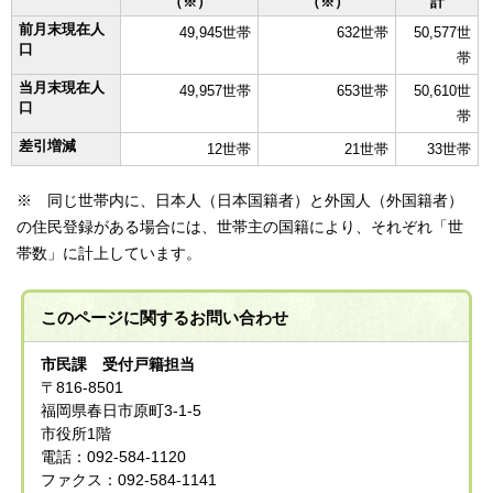
（※）
（※）
計
前月末現在人
49,945世帯
632世帯
50,577世
口
帯
当月末現在人
49,957世帯
653世帯
50,610世
口
帯
差引増減
12世帯
21世帯
33世帯
※ 同じ世帯内に、日本人（日本国籍者）と外国人（外国籍者）
の住民登録がある場合には、世帯主の国籍により、それぞれ「世
帯数」に計上しています。
このページに関する
お問い合わせ
市民課 受付戸籍担当
〒816-8501
福岡県春日市原町3-1-5
市役所1階
電話：092-584-1120
ファクス：092-584-1141