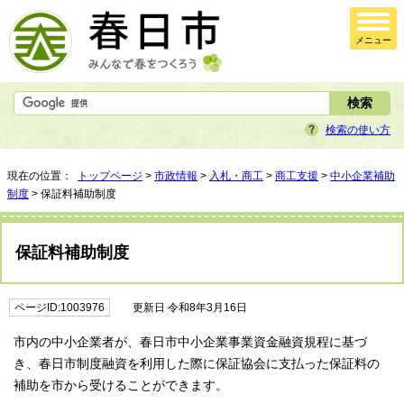
メニュー
検索の使い方
現在の位置：
トップページ
>
市政情報
>
入札・商工
>
商工支援
>
中小企業補助
制度
> 保証料補助制度
保証料補助制度
ページID:1003976
更新日 令和8年3月16日
市内の中小企業者が、春日市中小企業事業資金融資規程に基づ
き、春日市制度融資を利用した際に保証協会に支払った保証料の
補助を市から受けることができます。