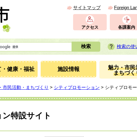
サイトマップ
Foreign La
アクセス
各課案内
検索の使
魅力・市民
て・健康・福祉
施設情報
まちづく
・市民活動・まちづくり
>
シティプロモーション
> シティプロモ
ョン特設サイト