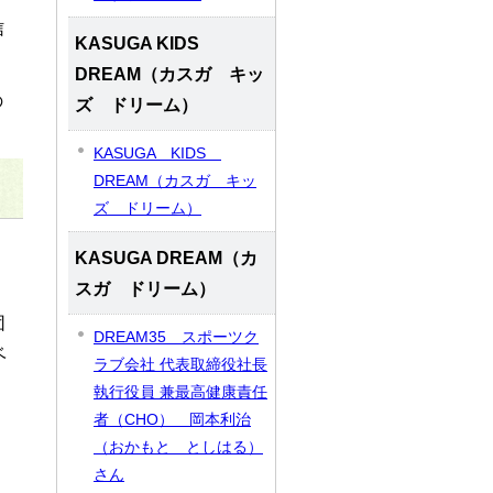
信
KASUGA KIDS
DREAM（カスガ キッ
の
ズ ドリーム）
KASUGA KIDS
DREAM（カスガ キッ
ズ ドリーム）
と
KASUGA DREAM（カ
スガ ドリーム）
団
DREAM35 スポーツク
ベ
ラブ会社 代表取締役社長
・
執行役員 兼最高健康責任
者（CHO） 岡本利治
（おかもと としはる）
さん