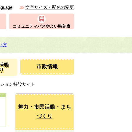
nguage
文字サイズ・配色の変更
コミュニティバスやよい時刻表
い方
活動
市政情報
り
ーション特設サイト
魅力・市民活動・まち
づくり