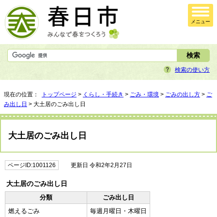
メニュー
検索の使い方
現在の位置：
トップページ
>
くらし・手続き
>
ごみ・環境
>
ごみの出し方
>
ご
み出し日
> 大土居のごみ出し日
大土居のごみ出し日
ページID:1001126
更新日 令和2年2月27日
大土居のごみ出し日
分類
ごみ出し日
燃えるごみ
毎週月曜日・木曜日