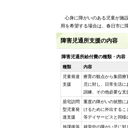
心身に障がいのある児童が施
用を希望する場合は、春日市に
障害児通所支援の内容
障害児通所給付費の種類・内容
種類
内容
児童発達
療育の観点から集団療
支援
児に対し、日常生活に
訓練、その他必要な支
居宅訪問
重度の障がいの状態に
型児童発
けるために外出するこ
達支援
等デイサービスと同様
放課後等
就学中の障がい児に対