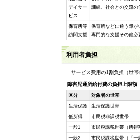
デイサー
訓練、社会との交流の
ビス
保育所等
保育所などに通う障が
訪問支援
専門的な支援その他必
利用者負担
サービス費用の1割負担（世帯
障害児通所給付費の負担上限額
区分
対象者の世帯
生活保護
生活保護世帯
低所得
市民税非課税世帯
一般1
市民税課税世帯（所得
一般2
市民税課税世帯（「一