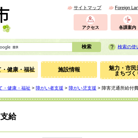
サイトマップ
Foreign La
アクセス
各課案内
検索の使
魅力・市民
て・健康・福祉
施設情報
まちづく
て・健康・福祉
>
障がい者支援
>
障がい児支援
> 障害児通所給付
の支給