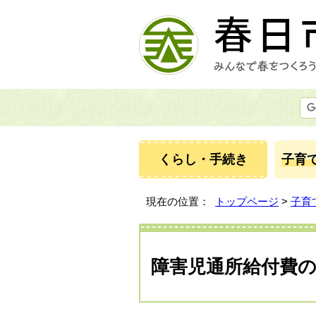
くらし・手続き
子育
現在の位置：
トップページ
>
子育
障害児通所給付費