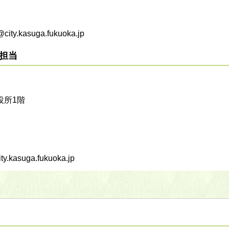
kasuga.fukuoka.jp
担当
役所1階
asuga.fukuoka.jp