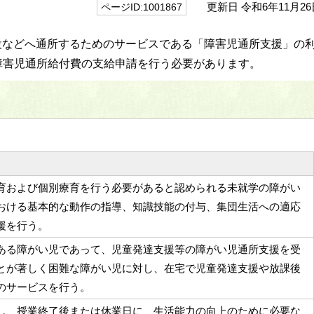
更新日 令和6年11月26
ページID:1001867
設などへ通所するためのサービスである「障害児通所支援」の
障害児通所給付費の支給申請を行う必要があります。
育および個別療育を行う必要があると認められる未就学の障がい
おける基本的な動作の指導、知識技能の付与、集団生活への適応
援を行う。
ある障がい児であって、児童発達支援等の障がい児通所支援を受
とが著しく困難な障がい児に対し、在宅で児童発達支援や放課後
のサービスを行う。
し、授業終了後または休業日に、生活能力の向上のために必要な