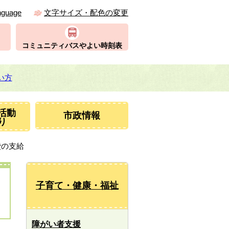
nguage
文字サイズ・配色の変更
コミュニティバスやよい時刻表
い方
活動
市政情報
り
費の支給
子育て・健康・福祉
障がい者支援