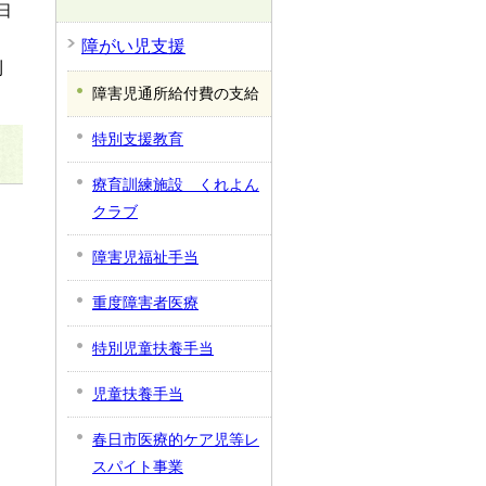
日
障がい児支援
利
障害児通所給付費の支給
特別支援教育
療育訓練施設 くれよん
クラブ
障害児福祉手当
重度障害者医療
特別児童扶養手当
児童扶養手当
春日市医療的ケア児等レ
スパイト事業