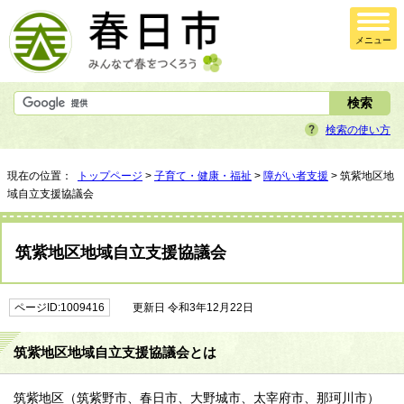
メニュー
検索の使い方
現在の位置：
トップページ
>
子育て・健康・福祉
>
障がい者支援
> 筑紫地区地
域自立支援協議会
筑紫地区地域自立支援協議会
ページID:1009416
更新日 令和3年12月22日
筑紫地区地域自立支援協議会とは
筑紫地区（筑紫野市、春日市、大野城市、太宰府市、那珂川市）