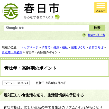
メニュー
検索の使い方
現在の位置：
トップページ
>
子育て・健康・福祉
>
健康づくり
>
食育ひろば
>
青壮年・高齢期
> 青壮年・高齢期のポイント
青壮年・高齢期のポイント
ページID:1006774
更新日 令和8年7月24日
規則正しい食生活を送り、生活習慣病を予防する
青壮年期は、忙しい生活の中で食生活のリズムが乱れがちになり