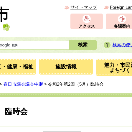
サイトマップ
Foreign La
アクセス
各課案内
検索の使
魅力・市民
て・健康・福祉
施設情報
まちづく
>
春日市議会議会中継
> 令和2年第2回（5月）臨時会
月）臨時会