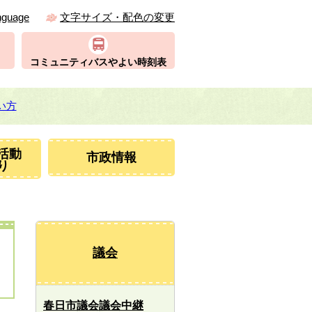
nguage
文字サイズ・配色の変更
コミュニティバスやよい時刻表
い方
活動
市政情報
り
議会
春日市議会議会中継