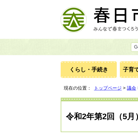
くらし・手続き
子育
現在の位置：
トップページ
>
議会
令和2年第2回（5