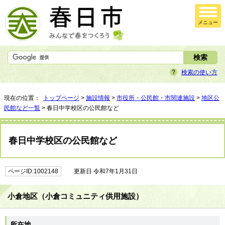
メニュー
検索の使い方
現在の位置：
トップページ
>
施設情報
>
市役所・公民館・市関連施設
>
地区公
民館など一覧
> 春日中学校区の公民館など
春日中学校区の公民館など
ページID:1002148
更新日 令和7年1月31日
小倉地区（小倉コミュニティ供用施設）
所在地