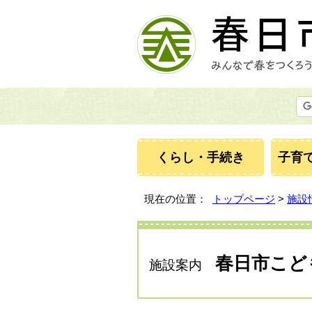
くらし・手続き
子育
現在の位置：
トップページ
>
施設
春日市こど
施設案内