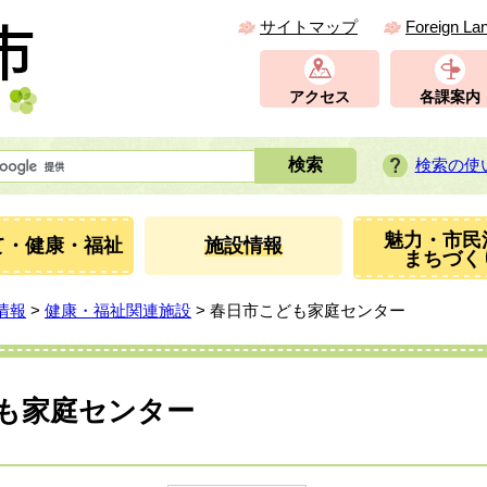
サイトマップ
Foreign La
アクセス
各課案内
検索の使
魅力・市民
て・健康・福祉
施設情報
まちづく
情報
>
健康・福祉関連施設
> 春日市こども家庭センター
も家庭センター