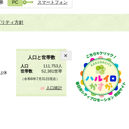
示
PC
スマートフォン
ビリティ方針
人口と世帯数
人口
111,753人
世帯数
52,381世帯
は休
（令和8年7月31日現在）
人口統計