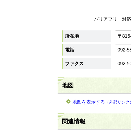
バリアフリー対
所在地
〒816
電話
092-5
ファクス
092-5
地図
地図を表示する
（外部リンク
関連情報