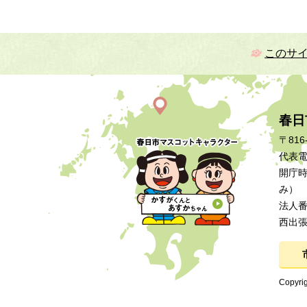
このサ
春日
〒816
代表電話
開庁時
み）
法人番号
西出
Copyrig