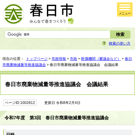
メニュー
検索の使い方
現在の位置：
トップページ
>
市政情報
>
市政
>
附属機関（審議会など）
>
春日
市廃棄物減量等推進協議会
> 春日市廃棄物減量等推進協議会 会議結果
春日市廃棄物減量等推進協議会 会議結果
ページID:1002812
更新日 令和8年2月4日
令和7年度 第3回 春日市廃棄物減量等推進協議会
日時