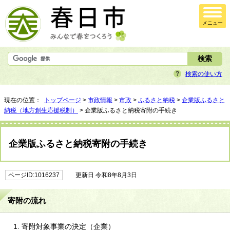
メニュー
検索の使い方
現在の位置：
トップページ
>
市政情報
>
市政
>
ふるさと納税
>
企業版ふるさと
納税（地方創生応援税制）
> 企業版ふるさと納税寄附の手続き
企業版ふるさと納税寄附の手続き
ページID:1016237
更新日 令和8年8月3日
寄附の流れ
寄附対象事業の決定（企業）