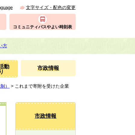
nguage
文字サイズ・配色の変更
コミュニティバスやよい時刻表
い方
活動
市政情報
り
税制）
> これまで寄附を受けた企業
市政情報