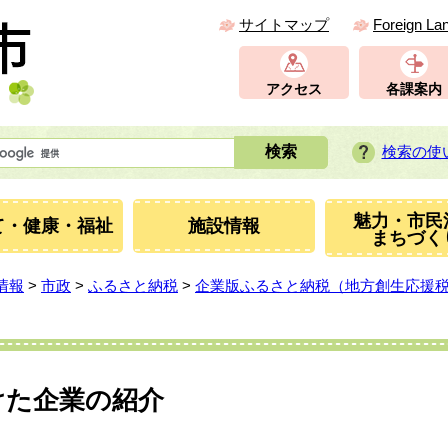
サイトマップ
Foreign La
アクセス
各課案内
検索の使
魅力・市民
て・健康・福祉
施設情報
まちづく
情報
>
市政
>
ふるさと納税
>
企業版ふるさと納税（地方創生応援
けた企業の紹介