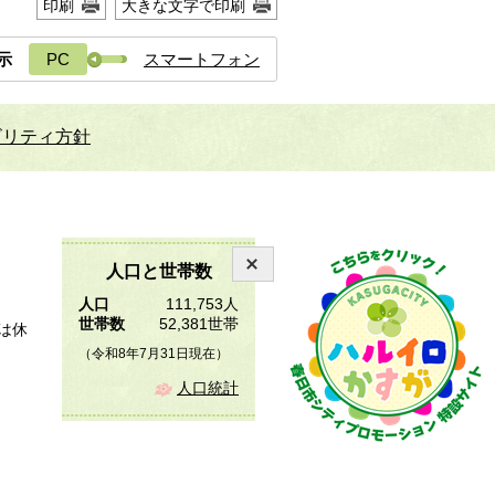
印刷
大きな文字で印刷
示
PC
スマートフォン
ビリティ方針
人口と世帯数
人口
111,753人
世帯数
52,381世帯
は休
（令和8年7月31日現在）
人口統計