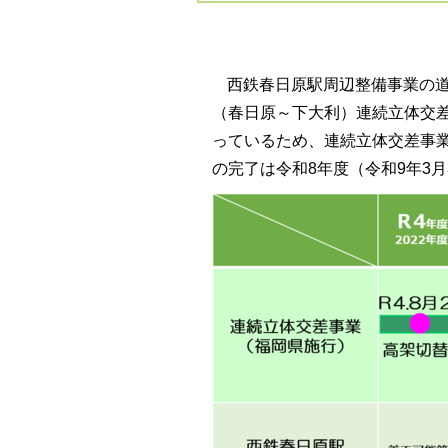
西鉄春日原駅周辺整備事業の
（春日原～下大利）連続立体交
っているため、連続立体交差事
の完了は令和8年度（令和9年3