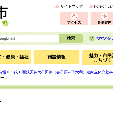
サイトマップ
Foreign La
アクセス
各課案内
検索の使
魅力・市民
て・健康・福祉
施設情報
まちづく
情報
>
市政
>
西鉄天神大牟田線（春日原～下大利）連続立体交差事
ュール
ル