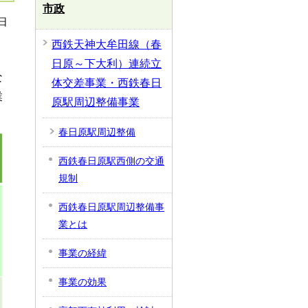
市政
日
西鉄天神大牟田線（春
日原～下大利）連続立
な
体交差事業・西鉄春日
業
原駅周辺整備事業
春日原駅周辺整備
西鉄春日原駅西側の交通
規制
西鉄春日原駅周辺整備事
業とは
事業の経緯
事業の効果