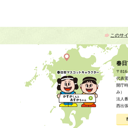
このサ
春日
〒816
代表電話
開庁時
み）
法人番号
西出