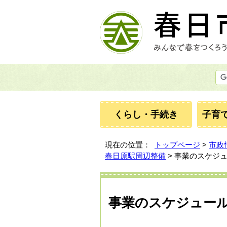
くらし・手続き
子育
現在の位置：
トップページ
>
市政
春日原駅周辺整備
> 事業のスケジ
事業のスケジュー