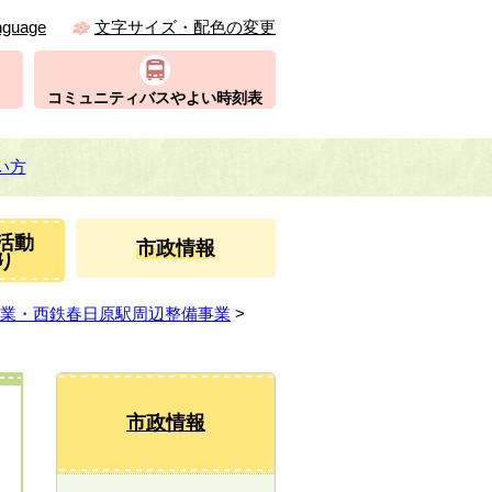
nguage
文字サイズ・配色の変更
コミュニティバスやよい時刻表
い方
活動
市政情報
り
業・西鉄春日原駅周辺整備事業
>
市政情報