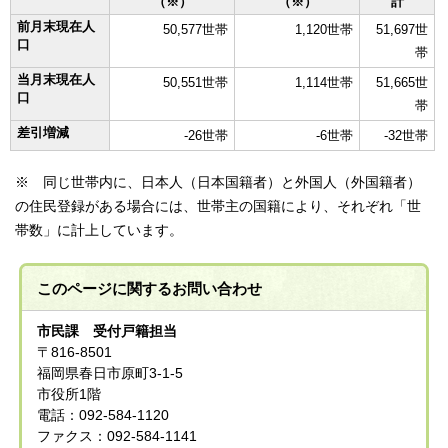
（※）
（※）
計
前月末現在人
50,577世帯
1,120世帯
51,697世
口
帯
当月末現在人
50,551世帯
1,114世帯
51,665世
口
帯
差引増減
-26世帯
-6世帯
-32世帯
※ 同じ世帯内に、日本人（日本国籍者）と外国人（外国籍者）
の住民登録がある場合には、世帯主の国籍により、それぞれ「世
帯数」に計上しています。
このページに関する
お問い合わせ
市民課 受付戸籍担当
〒816-8501
福岡県春日市原町3-1-5
市役所1階
電話：092-584-1120
ファクス：092-584-1141