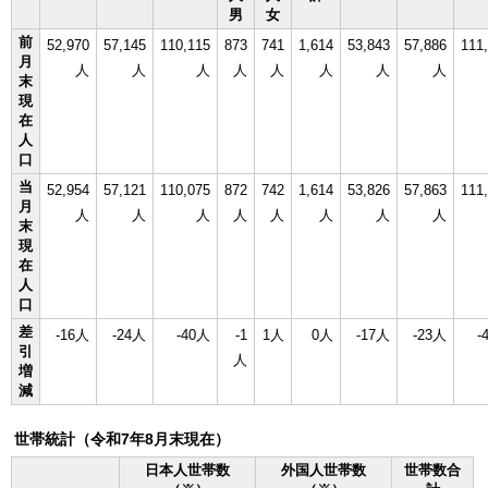
男
女
前
52,970
57,145
110,115
873
741
1,614
53,843
57,886
111
月
人
人
人
人
人
人
人
人
末
現
在
人
口
当
52,954
57,121
110,075
872
742
1,614
53,826
57,863
111
月
人
人
人
人
人
人
人
人
末
現
在
人
口
差
-16人
-24人
-40人
-1
1人
0人
-17人
-23人
-
引
人
増
減
世帯統計（令和7年8月末現在）
日本人世帯数
外国人世帯数
世帯数合