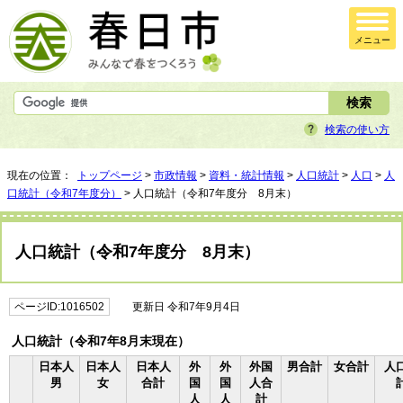
メニュー
検索の使い方
現在の位置：
トップページ
>
市政情報
>
資料・統計情報
>
人口統計
>
人口
>
人
口統計（令和7年度分）
> 人口統計（令和7年度分 8月末）
人口統計（令和7年度分 8月末）
ページID:1016502
更新日 令和7年9月4日
人口統計（令和7年8月末現在）
日本人
日本人
日本人
外
外
外国
男合計
女合計
人
男
女
合計
国
国
人合
人
人
計