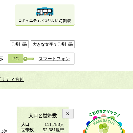
印刷
大きな文字で印刷
示
PC
スマートフォン
ビリティ方針
人口と世帯数
人口
111,753人
世帯数
52,381世帯
は休