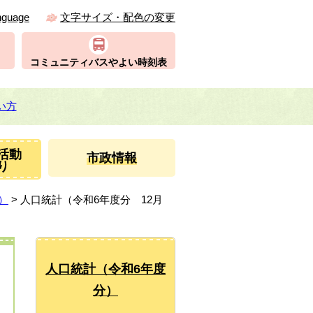
nguage
文字サイズ・配色の変更
コミュニティバスやよい時刻表
い方
活動
市政情報
り
）
> 人口統計（令和6年度分 12月
人口統計（令和6年度
分）