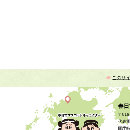
このサ
春日
〒816
代表電話
開庁時