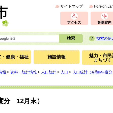
サイトマップ
Foreign La
アクセス
各課案内
検索の使
魅力・市民
て・健康・福祉
施設情報
まちづく
情報
>
資料・統計情報
>
人口統計
>
人口
>
人口統計（令和6年度分
度分 12月末）