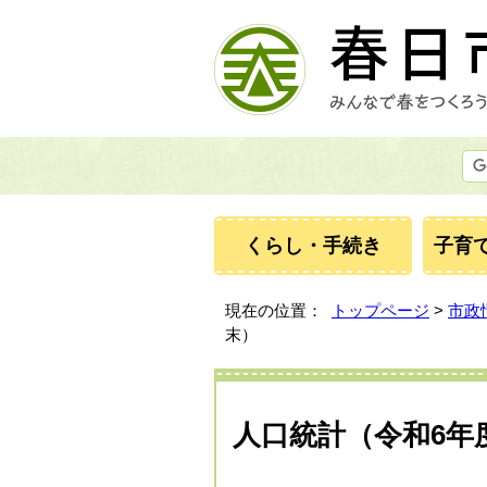
くらし・手続き
子育
現在の位置：
トップページ
>
市政
末）
人口統計（令和6年