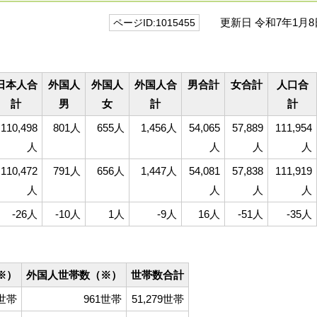
更新日 令和7年1月8
ページID:1015455
）
日本人合
外国人
外国人
外国人合
男合計
女合計
人口合
計
男
女
計
計
110,498
801人
655人
1,456人
54,065
57,889
111,954
人
人
人
人
110,472
791人
656人
1,447人
54,081
57,838
111,919
人
人
人
人
-26人
-10人
1人
-9人
16人
-51人
-35人
）
※）
外国人世帯数（※）
世帯数合計
8世帯
961世帯
51,279世帯