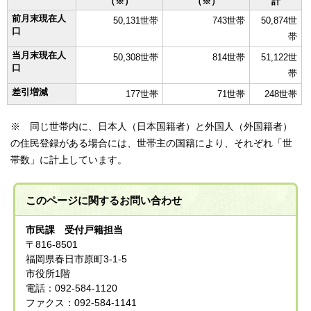
（※）
（※）
計
前月末現在人
50,131世帯
743世帯
50,874世
口
帯
当月末現在人
50,308世帯
814世帯
51,122世
口
帯
差引増減
177世帯
71世帯
248世帯
※ 同じ世帯内に、日本人（日本国籍者）と外国人（外国籍者）
の住民登録がある場合には、世帯主の国籍により、それぞれ「世
帯数」に計上しています。
このページに関する
お問い合わせ
市民課 受付戸籍担当
〒816-8501
福岡県春日市原町3-1-5
市役所1階
電話：092-584-1120
ファクス：092-584-1141