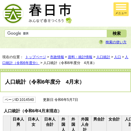
メニュー
検索の使い方
現在の位置：
トップページ
>
市政情報
>
資料・統計情報
>
人口統計
>
人口
>
人
口統計（令和6年度分）
> 人口統計（令和6年度分 4月末）
人口統計（令和6年度分 4月末）
ページID:1014540
更新日 令和6年5月7日
人口統計（令和6年4月末現在）
日本人
日本人
日本人
外
外
外国
男合計
女合計
人
男
女
合計
国
国
人合
人
人
計