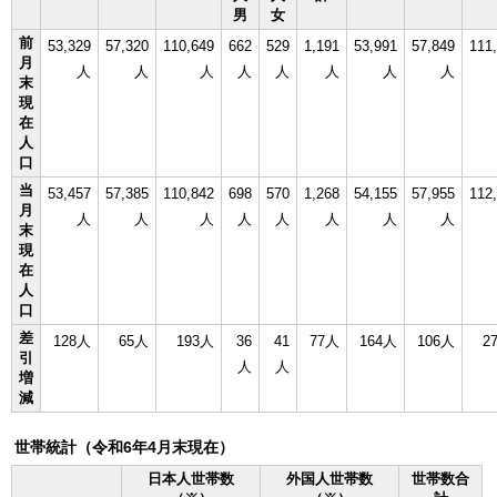
男
女
前
53,329
57,320
110,649
662
529
1,191
53,991
57,849
111
月
人
人
人
人
人
人
人
人
末
現
在
人
口
当
53,457
57,385
110,842
698
570
1,268
54,155
57,955
112
月
人
人
人
人
人
人
人
人
末
現
在
人
口
差
128人
65人
193人
36
41
77人
164人
106人
2
引
人
人
増
減
世帯統計（令和6年4月末現在）
日本人世帯数
外国人世帯数
世帯数合