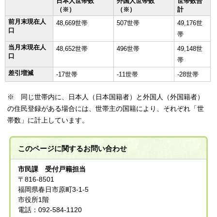
日本人世帯数
外国人世帯数
世帯数合
（※）
（※）
計
前月末現在人
48,669世帯
507世帯
49,176世
口
帯
当月末現在人
48,652世帯
496世帯
49,148世
口
帯
差引増減
-17世帯
-11世帯
-28世帯
※ 同じ世帯内に、日本人（日本国籍者）と外国人（外国籍者）
の住民登録がある場合には、世帯主の国籍により、それぞれ「世
帯数」に計上しています。
このページに関する
お問い合わせ
市民課 受付戸籍担当
〒816-8501
福岡県春日市原町3-1-5
市役所1階
電話：092-584-1120