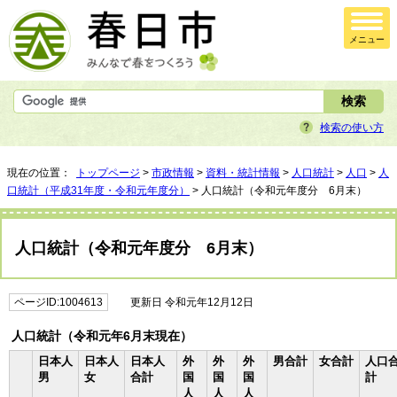
メニュー
検索の使い方
現在の位置：
トップページ
>
市政情報
>
資料・統計情報
>
人口統計
>
人口
>
人
口統計（平成31年度・令和元年度分）
> 人口統計（令和元年度分 6月末）
人口統計（令和元年度分 6月末）
ページID:1004613
更新日 令和元年12月12日
人口統計（令和元年6月末現在）
日本人
日本人
日本人
外
外
外
男合計
女合計
人口
男
女
合計
国
国
国
計
人
人
人