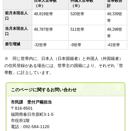
日本人世帯数
外国人世帯数
世帯数合
（※）
（※）
計
前月末現在人
48,819世帯
520世帯
49,339世
口
帯
当月末現在人
48,787世帯
511世帯
49,298世
口
帯
差引増減
-32世帯
-9世帯
-41世帯
※ 同じ世帯内に、日本人（日本国籍者）と外国人（外国籍者）
の住民登録がある場合には、世帯主の国籍により、それぞれ「世
帯数」に計上しています。
このページに関する
お問い合わせ
市民課 受付戸籍担当
〒816-8501
福岡県春日市原町3-1-5
市役所1階
電話：092-584-1120