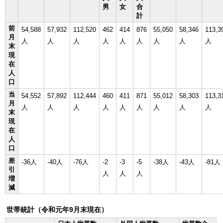
男
女
合
計
前
54,588
57,932
112,520
462
414
876
55,050
58,346
113,3
月
人
人
人
人
人
人
人
人
人
末
現
在
人
口
当
54,552
57,892
112,444
460
411
871
55,012
58,303
113,3
月
人
人
人
人
人
人
人
人
人
末
現
在
人
口
差
-36人
-40人
-76人
-2
-3
-5
-38人
-43人
-81人
引
人
人
人
増
減
世帯統計（令和元年9月末現在）