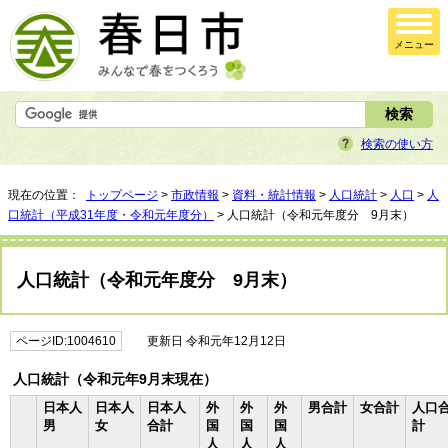
メニュー
検索の使い方
現在の位置：
トップページ
>
市政情報
>
資料・統計情報
>
人口統計
>
人口
>
人
口統計（平成31年度・令和元年度分）
> 人口統計（令和元年度分 9月末）
人口統計（令和元年度分 9月末）
ページID:1004610
更新日 令和元年12月12日
人口統計（令和元年9月末現在）
日本人
日本人
日本人
外
外
外
男合計
女合計
人口
男
女
合計
国
国
国
計
人
人
人