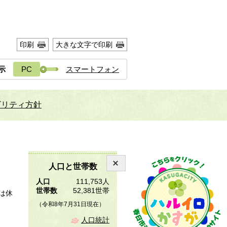
印刷
大きな文字で印刷
示
PC
スマートフォン
ビリティ方針
人口と世帯数
人口
111,753人
世帯数
52,381世帯
は休
（令和8年7月31日現在）
人口統計