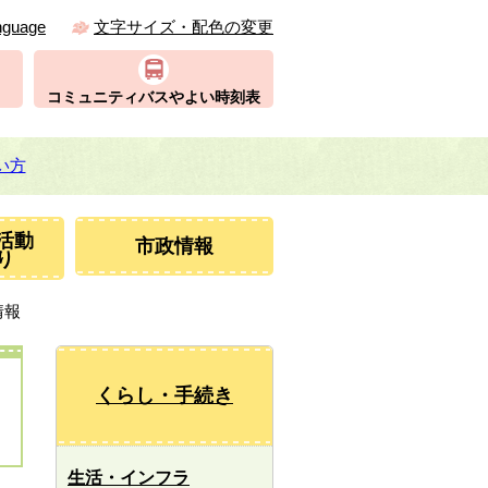
nguage
文字サイズ・配色の変更
コミュニティバスやよい時刻表
い方
活動
市政情報
り
情報
くらし・手続き
生活・インフラ