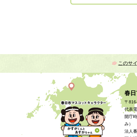
このサ
春日
〒816
代表電話
開庁時
み）
法人番号