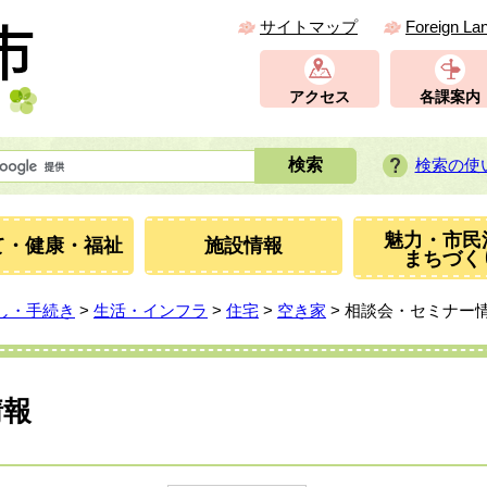
サイトマップ
Foreign La
アクセス
各課案内
検索の使
魅力・市民
て・健康・福祉
施設情報
まちづく
し・手続き
>
生活・インフラ
>
住宅
>
空き家
> 相談会・セミナー
情報