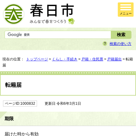
メニュー
検索の使い方
現在の位置：
トップページ
>
くらし・手続き
>
戸籍・住民票
>
戸籍届出
> 転籍
届
転籍届
ページID:1000832
更新日 令和6年3月1日
期限
届けた時から有効