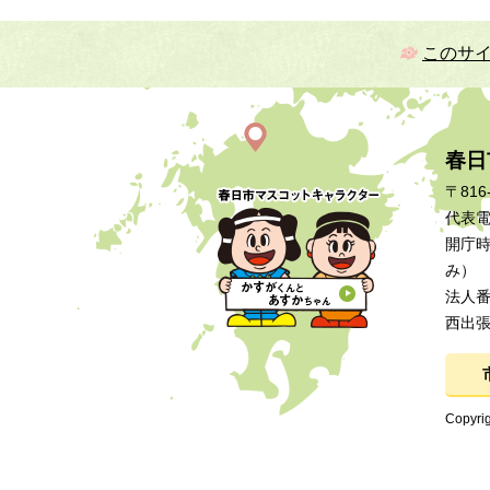
このサ
春日
〒816
代表電話
開庁時
み）
法人番号
西出
Copyrig