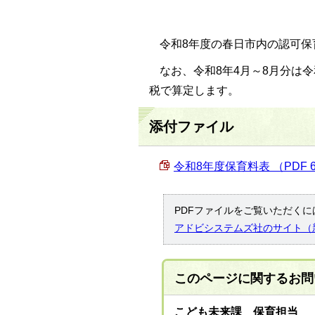
令和8年度の春日市内の認可保
なお、令和8年4月～8月分は令
税で算定します。
添付ファイル
令和8年度保育料表 （PDF 6
PDFファイルをご覧いただくには
アドビシステムズ社のサイト（
このページに関する
お問
こども未来課 保育担当