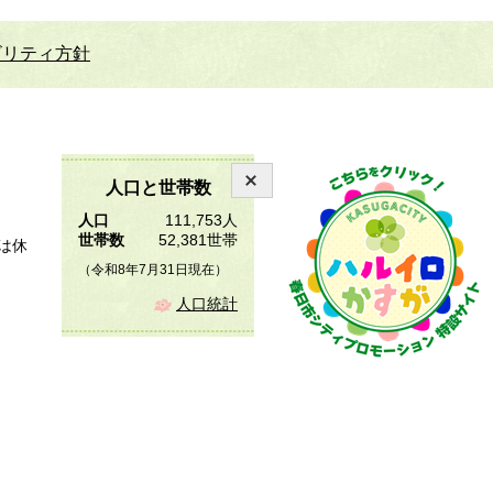
ビリティ方針
人口と世帯数
人口
111,753人
世帯数
52,381世帯
は休
（令和8年7月31日現在）
人口統計