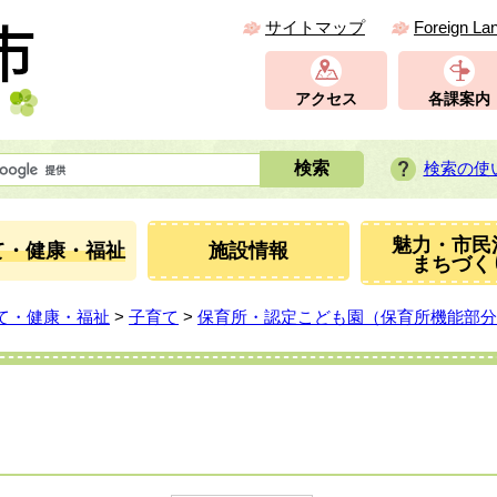
サイトマップ
Foreign La
アクセス
各課案内
検索の使
魅力・市民
て・健康・福祉
施設情報
まちづく
て・健康・福祉
>
子育て
>
保育所・認定こども園（保育所機能部分