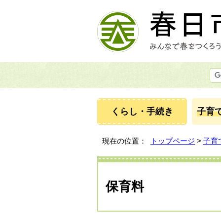
くらし・手続き
子育
現在の位置：
トップページ
>
子育
保育料