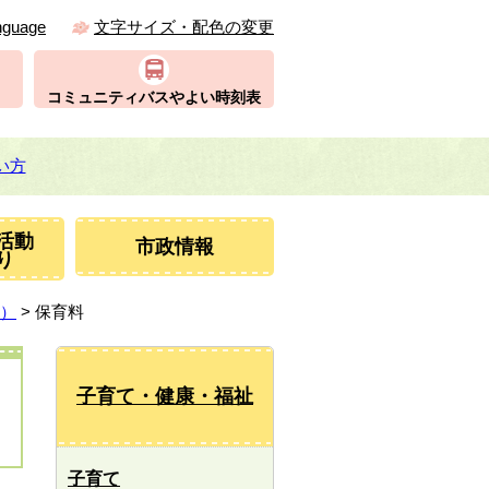
nguage
文字サイズ・配色の変更
コミュニティバスやよい時刻表
い方
活動
市政情報
り
）
> 保育料
子育て・健康・福祉
子育て