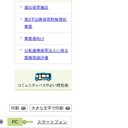
届出保育施設
第3子以降保育料無償化
事業
事業者向け
公私連携保育法人に係る
業務実績評価
印刷
大きな文字で印刷
示
PC
スマートフォン