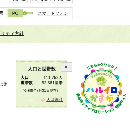
示
PC
スマートフォン
ビリティ方針
人口と世帯数
人口
111,753人
世帯数
52,381世帯
は休
（令和8年7月31日現在）
人口統計