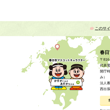
このサ
春日
〒816
代表電話
開庁時
み）
法人番号
西出