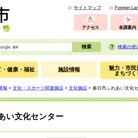
サイトマップ
Foreign La
アクセス
各課案内
検索の使
魅力・市民
て・健康・福祉
施設情報
まちづく
情報
>
文化・スポーツ関連施設
>
文化施設
> 春日市ふれあい文化
あい文化センター