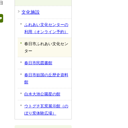
日
文化施設
ふれあい文化センターの
利用（オンライン予約）
春日市ふれあい文化セン
ター
春日市民図書館
春日市奴国の丘歴史資料
館
白水大池公園星の館
ウトグチ瓦窯展示館（の
ぼり窯体験広場）