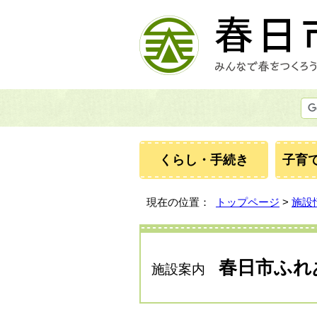
くらし・手続き
子育
現在の位置：
トップページ
>
施設
春日市ふれ
施設案内