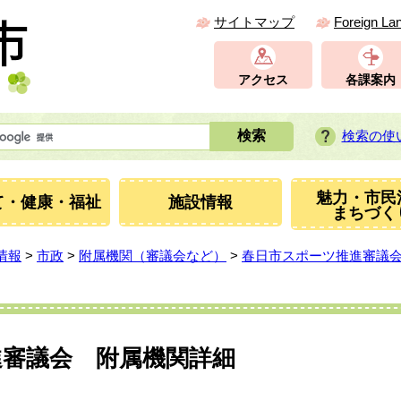
サイトマップ
Foreign La
アクセス
各課案内
検索の使
魅力・市民
て・健康・福祉
施設情報
まちづく
情報
>
市政
>
附属機関（審議会など）
>
春日市スポーツ推進審議
進審議会 附属機関詳細