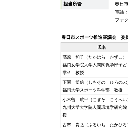
担当所管
春日
電話：0
ファクス
春日市スポーツ推進審議会 委
氏名
髙原 和子（たかはら かずこ）
福岡女学院大学人間関係学部子ど
学科 教授
下園 博信（しもぞの ひろのぶ
福岡大学スポーツ科学部 教授
小木曽 航平（こぎそ こうへい
九州大学大学院人間環境学研究院
授
古市 貴弘（ふるいち たかひろ