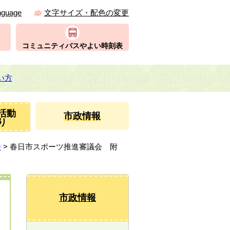
nguage
文字サイズ・配色の変更
コミュニティバスやよい時刻表
い方
活動
市政情報
り
会
> 春日市スポーツ推進審議会 附
市政情報