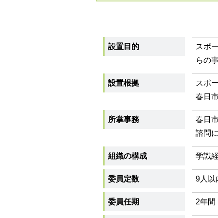
設置目的
スポ
らの
設置根拠
スポー
春日市
所掌事務
春日
諮問
組織の構成
学識
委員定数
9人以
委員任期
2年間