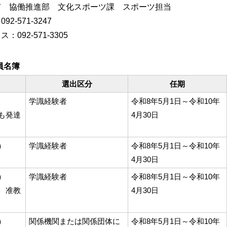
市 協働推進部 文化スポーツ課 スポーツ担当
92-571-3247
：092-571-3305
員名簿
選出区分
任期
学識経験者
令和8年5月1日～令和10年
も発達
4月30日
）
学識経験者
令和8年5月1日～令和10年
4月30日
）
学識経験者
令和8年5月1日～令和10年
 准教
4月30日
）
関係機関または関係団体に
令和8年5月1日～令和10年