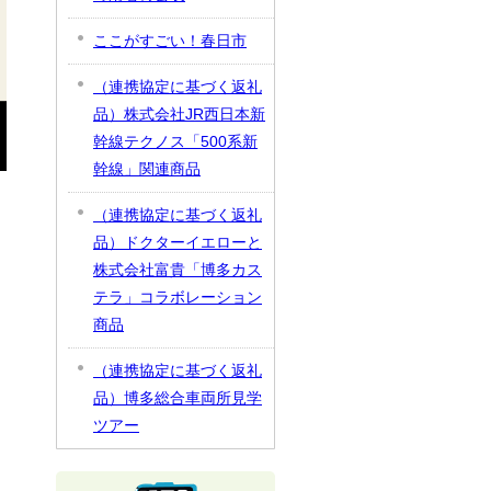
ここがすごい！春日市
（連携協定に基づく返礼
品）株式会社JR西日本新
幹線テクノス「500系新
幹線」関連商品
（連携協定に基づく返礼
品）ドクターイエローと
株式会社富貴「博多カス
テラ」コラボレーション
商品
（連携協定に基づく返礼
品）博多総合車両所見学
ツアー