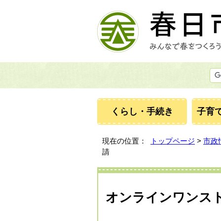
くらし・手続き
子育
現在の位置：
トップページ
>
市政
請
オンラインワンス