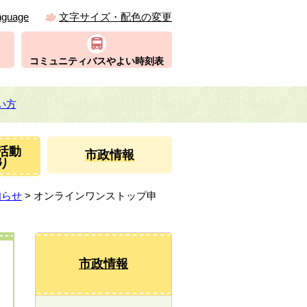
nguage
文字サイズ・配色の変更
コミュニティバスやよい時刻表
い方
活動
市政情報
り
知らせ
> オンラインワンストップ申
市政情報