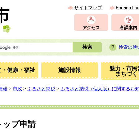
サイトマップ
Foreign La
アクセス
各課案内
検索の使
魅力・市民
て・健康・福祉
施設情報
まちづく
情報
>
市政
>
ふるさと納税
>
ふるさと納税（個人版）に関するお
トップ申請