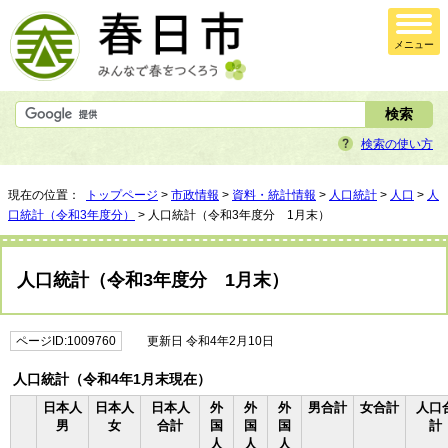
メニュー
検索の使い方
現在の位置：
トップページ
>
市政情報
>
資料・統計情報
>
人口統計
>
人口
>
人
口統計（令和3年度分）
> 人口統計（令和3年度分 1月末）
人口統計（令和3年度分 1月末）
ページID:1009760
更新日 令和4年2月10日
人口統計（令和4年1月末現在）
日本人
日本人
日本人
外
外
外
男合計
女合計
人口
男
女
合計
国
国
国
計
人
人
人