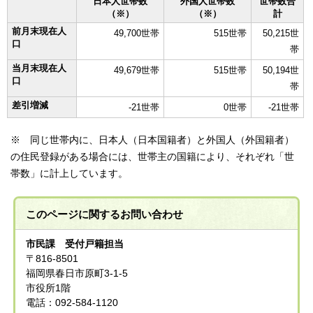
日本人世帯数
外国人世帯数
世帯数合
（※）
（※）
計
前月末現在人
49,700世帯
515世帯
50,215世
口
帯
当月末現在人
49,679世帯
515世帯
50,194世
口
帯
差引増減
-21世帯
0世帯
-21世帯
※ 同じ世帯内に、日本人（日本国籍者）と外国人（外国籍者）
の住民登録がある場合には、世帯主の国籍により、それぞれ「世
帯数」に計上しています。
このページに関する
お問い合わせ
市民課 受付戸籍担当
〒816-8501
福岡県春日市原町3-1-5
市役所1階
電話：092-584-1120