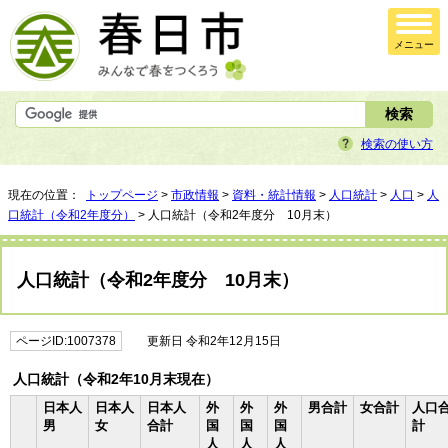
メニュー
検索の使い方
現在の位置：
トップページ
>
市政情報
>
資料・統計情報
>
人口統計
>
人口
>
人
口統計（令和2年度分）
> 人口統計（令和2年度分 10月末）
人口統計（令和2年度分 10月末）
ページID:1007378
更新日 令和2年12月15日
人口統計（令和2年10月末現在）
日本人
日本人
日本人
外
外
外
男合計
女合計
人口
男
女
合計
国
国
国
計
人
人
人