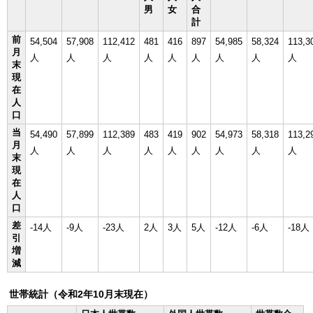
男
女
合
計
前
54,504
57,908
112,412
481
416
897
54,985
58,324
113,3
月
人
人
人
人
人
人
人
人
人
末
現
在
人
口
当
54,490
57,899
112,389
483
419
902
54,973
58,318
113,2
月
人
人
人
人
人
人
人
人
人
末
現
在
人
口
差
-14人
-9人
-23人
2人
3人
5人
-12人
-6人
-18人
引
増
減
世帯統計（令和2年10月末現在）