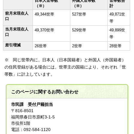
日本人世帯数
外国人世帯数
世帯数合
（※）
（※）
計
前月末現在人
49,344世帯
527世帯
49,871世
口
帯
当月末現在人
49,370世帯
529世帯
49,899世
口
帯
差引増減
26世帯
2世帯
28世帯
※ 同じ世帯内に、日本人（日本国籍者）と外国人（外国籍者）
の住民登録がある場合には、世帯主の国籍により、それぞれ「世
帯数」に計上しています。
このページに関する
お問い合わせ
市民課 受付戸籍担当
〒816-8501
福岡県春日市原町3-1-5
市役所1階
電話：092-584-1120