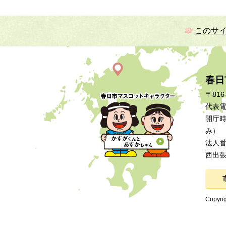
このサ
春日
〒816
代表電話
開庁時
み）
法人番号
西出
Copyrig