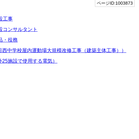
ページID:1003873
設工事
設コンサルタント
品・役務
日西中学校屋内運動場大規模改修工事（建築主体工事））
25施設で使用する電気）