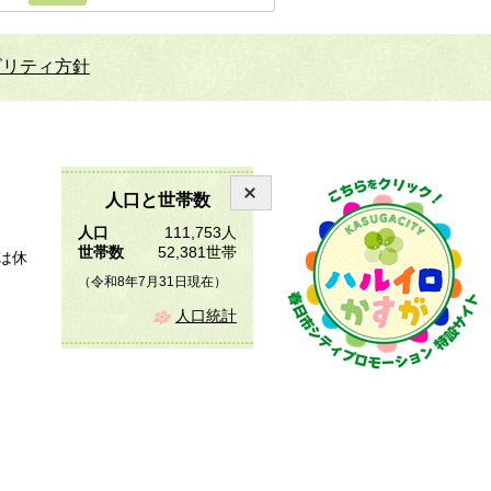
ビリティ方針
人口と世帯数
人口
111,753人
世帯数
52,381世帯
は休
（令和8年7月31日現在）
人口統計