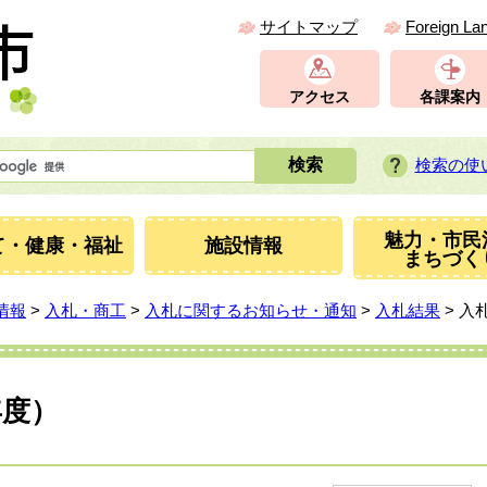
サイトマップ
Foreign La
アクセス
各課案内
検索の使
魅力・市民
て・健康・福祉
施設情報
まちづく
情報
>
入札・商工
>
入札に関するお知らせ・通知
>
入札結果
> 入
年度）