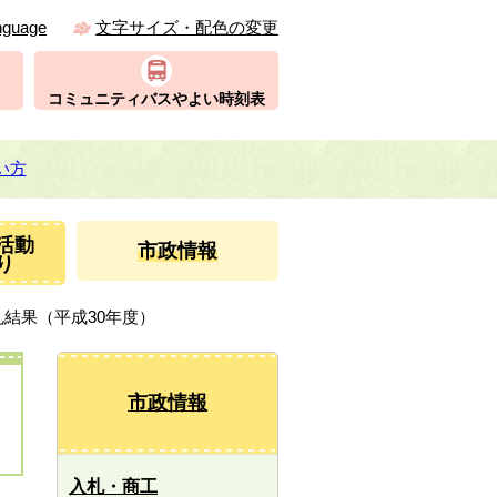
nguage
文字サイズ・配色の変更
コミュニティバスやよい時刻表
い方
活動
市政情報
り
札結果（平成30年度）
市政情報
入札・商工